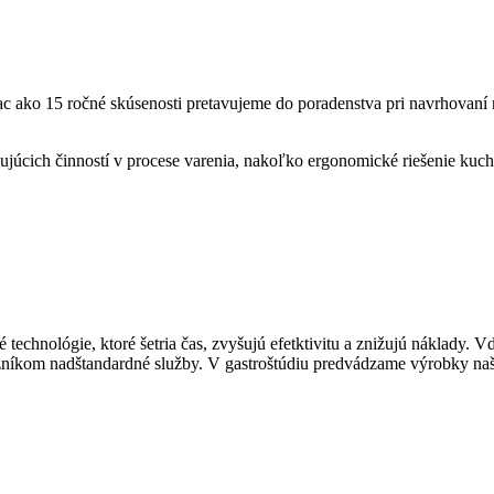
c ako 15 ročné skúsenosti pretavujeme do poradenstva pri navrhovaní 
zujúcich činností v procese varenia, nakoľko ergonomické riešenie kuc
chnológie, ktoré šetria čas, zvyšujú efetktivitu a znižujú náklady. V
om nadštandardné služby. V gastroštúdiu predvádzame výrobky naším