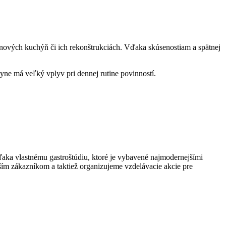
nových kuchýň či ich rekonštrukciách. Vďaka skúsenostiam a spätnej
hyne má veľký vplyv pri dennej rutine povinností.
ďaka vlastnému gastroštúdiu, ktoré je vybavené najmodernejšími
 zákazníkom a taktiež organizujeme vzdelávacie akcie pre