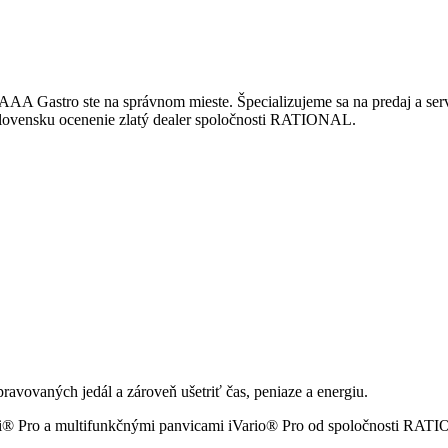
AA Gastro ste na správnom mieste. Špecializujeme sa na predaj a se
 Slovensku ocenenie zlatý dealer spoločnosti RATIONAL.
pravovaných jedál a zároveň ušetriť čas, peniaze a energiu.
mbi® Pro a multifunkčnými panvicami iVario® Pro od spoločnosti RAT