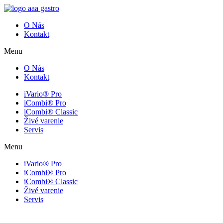
O Nás
Kontakt
Menu
O Nás
Kontakt
iVario® Pro
iCombi® Pro
iCombi® Classic
Živé varenie
Servis
Menu
iVario® Pro
iCombi® Pro
iCombi® Classic
Živé varenie
Servis