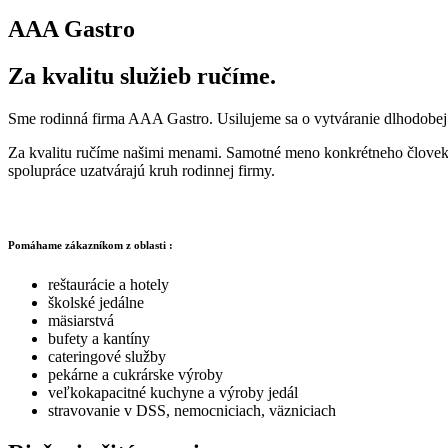
AAA Gastro
Za kvalitu služieb ručíme.
Sme rodinná firma AAA Gastro. Usilujeme sa o vytváranie dlhodobej 
Za kvalitu ručíme našimi menami. Samotné meno konkrétneho človeka č
spolupráce uzatvárajú kruh rodinnej firmy.
Pomáhame zákazníkom z oblasti :
reštaurácie a hotely
školské jedálne
mäsiarstvá
bufety a kantíny
cateringové služby
pekárne a cukrárske výroby
veľkokapacitné kuchyne a výroby jedál
stravovanie v DSS, nemocniciach, väzniciach