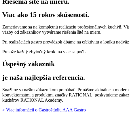
Riešenia šité na mieru.
Viac ako 15 rokov skúseností.
Zameriavame sa na kompletnú realizáciu profesionálnych kuchýň. Via
väzby od zákazníkov vytvárame riešenia šité na mieru.
Pri realizáciách gastro prevádzok dbáme na efektivitu a logiku nadvä
Pretože každý zbytočný krok na viac sa počíta.
Úspešný zákazník
je naša najlepšia referencia.
Snažíme sa našim zákazníkom pomáhať. Prinášme aktuálne a moderné te
konvektomatmi a produktmi značky RATIONAL, poskytujeme zákazník
kuchárov RATIONAL Academy.
> Viac informácií o Gastroštúdiu AAA Gastro